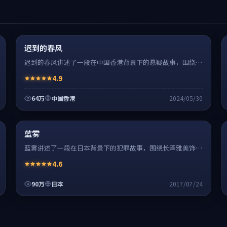
悬疑
8:27
热
超清4K
迟到的春风
迟到的春风讲述了一段在中国香港背景下的悬疑故事，围绕刘
德华饰演的主角逐层展开，人物动机与命运转折相互牵引，节
4.9
奏紧凑、情绪克制。
64万
中国香港
2024/05/30
犯罪
32:48
热
超清4K
蓝雾
蓝雾讲述了一段在日本背景下的犯罪故事，围绕长泽雅美饰演
的主角逐层展开，人物动机与命运转折相互牵引，节奏紧凑、
4.6
情绪克制。
90万
日本
2017/07/24