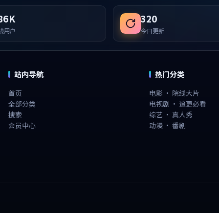
86K
320
线用户
今日更新
站内导航
热门分类
首页
电影 · 院线大片
全部分类
电视剧 · 追更必看
搜索
综艺 · 真人秀
会员中心
动漫 · 番剧