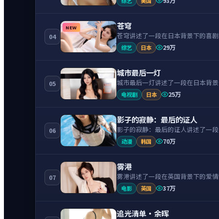
93万
综艺
美国
苍穹
NEW
苍穹讲述了一段在日本背景下的喜剧
04
29万
综艺
日本
城市最后一灯
城市最后一灯讲述了一段在日本背景
05
25万
电视剧
日本
影子的寂静：最后的证人
影子的寂静：最后的证人讲述了一段
06
70万
动漫
韩国
雾港
雾港讲述了一段在英国背景下的爱情
07
37万
电影
英国
追光清单·余晖