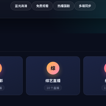
蓝光高清
免费观看
热播国剧
多端同步
综
影
综艺直播
播
10
个直播
1