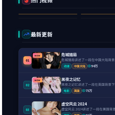
热门视频
雪与形状
末日书
风雨录
风之形状
98万
97万
科幻
95万
94万
惊悚
1
2
6
7
最新更新
危城猎局
NEW
危城猎局讲述了一段在中国大陆背景
01
94万
动漫
中国大陆
黑夜之记忆
NEW
黑夜之记忆讲述了一段在英国背景下
02
75万
电影
英国
虚空风云 2024
虚空风云 2024讲述了一段在美
03