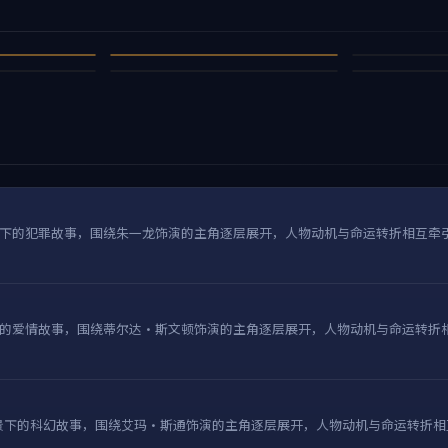
雪的回响·灼热回归
没有姓名的
危城猎局
黑夜的彼岸
97万
97万
爱情
动作
94万
94万
悬疑
犯罪
3
4
8
9
下的犯罪故事，围绕朱一龙饰演的主角逐层展开，人物动机与命运转折相互牵
的爱情故事，围绕蒂尔达·斯文顿饰演的主角逐层展开，人物动机与命运转折
国背景下的科幻故事，围绕艾玛·斯通饰演的主角逐层展开，人物动机与命运转折