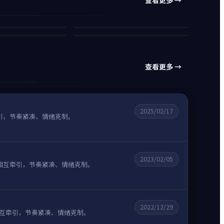
旅人·灼热回归
灰塔之下
·前传
虚空风云 2024
95万
战争
战争
93万
喜剧
科幻
5
10
查看更多 →
2025/02/17
引，节奏紧凑、情绪克制。
2023/02/05
相互牵引，节奏紧凑、情绪克制。
2022/12/29
相互牵引，节奏紧凑、情绪克制。