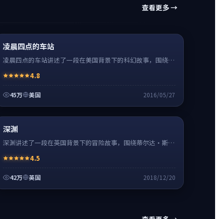
查看更多 →
科幻
16:34
热
高清
凌晨四点的车站
凌晨四点的车站讲述了一段在美国背景下的科幻故事，围绕斯
嘉丽·约翰逊饰演的主角逐层展开，人物动机与命运转折相互
4.8
牵引，节奏紧凑、情绪克制。
45万
美国
2016/05/27
冒险
0:55
热
超清4K
深渊
深渊讲述了一段在英国背景下的冒险故事，围绕蒂尔达·斯文
顿饰演的主角逐层展开，人物动机与命运转折相互牵引，节奏
4.5
紧凑、情绪克制。
42万
英国
2018/12/20
查看更多 →