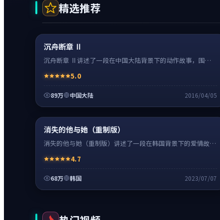
精选推荐
动作
0:20
热
超清4K
沉舟断章 Ⅱ
沉舟断章 Ⅱ讲述了一段在中国大陆背景下的动作故事，围绕
张译饰演的主角逐层展开，人物动机与命运转折相互牵引，节
5.0
奏紧凑、情绪克制。
89万
中国大陆
2016/04/05
爱情
24:41
热
超清4K
消失的他与她（重制版）
消失的他与她（重制版）讲述了一段在韩国背景下的爱情故
事，围绕李秉宪饰演的主角逐层展开，人物动机与命运转折相
4.7
互牵引，节奏紧凑、情绪克制。
68万
韩国
2023/07/07