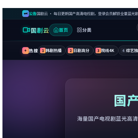
公告
国剧云 · 每日更新国产高清电视剧，登录会员解锁全量蓝光
国剧云
首页
分类
热搜
韩剧热播
日剧高分
院线4K
综艺
1
2
3
4
国
海量国产电视剧蓝光高清